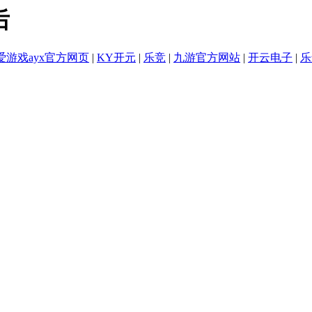
后
爱游戏ayx官方网页
|
KY开元
|
乐竞
|
九游官方网站
|
开云电子
|
乐