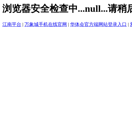
浏览器安全检查中...null...请稍
江南平台
|
万象城手机在线官网
|
华体会官方端网站登录入口
|