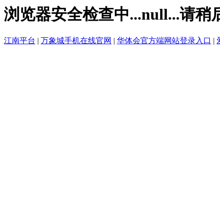
浏览器安全检查中...null...请稍
江南平台
|
万象城手机在线官网
|
华体会官方端网站登录入口
|