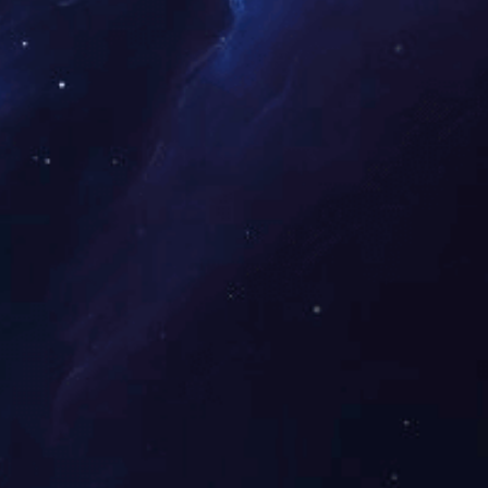
口机、共板折边机、等离子切割机、合缝机、江南网页版生产线
口机、共板折边机、角铁法兰生产线等
切割机、TDF共板折边机等。
板法兰机、TDF共板折边机、角铁冲孔剪切机、合缝机等。
(中国)
-900-6909 传真：0510-83501901 地址：无锡惠山经济开发区前