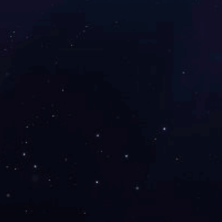
手机站
销售微信
点击关闭
在线客服
点我咨询
陶总：
18155505798