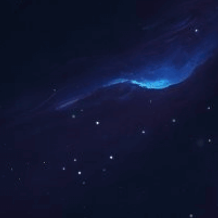
1、风管生产二线搭配组合：风管生产二线、共板法兰机、咬
2、风管生产三线搭配组合：风管生产三线、共板法兰机、咬
3、风管生产五线搭配组合：风管生产五线机、合缝机、等离子
4、单机作业组合：电动剪板机、压筋机、剪角机、咬口机、共
上一篇：
通风设备全自动风管生产七线装置介绍
下一篇：
自动焊接机在使用时需要注意哪些事项
网站首页
关于我们
产品中心
技术研发
企业环境
新闻中心
江南
苏ICP备2022023812号
苏公网安备32020602002712号
咨询热线：400-900-6909 手机：13812058561 电话：400