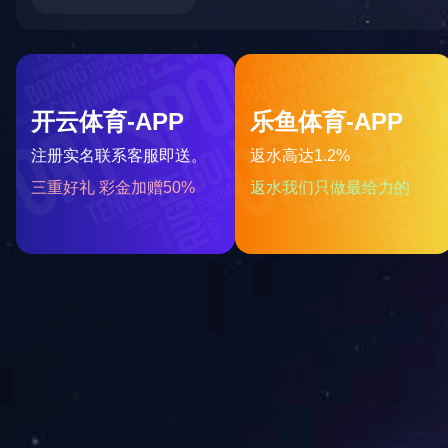
模具
技术研发
企业环境
新闻中心
江南(中国)
通风管道加工制作需要哪些设
发布日期：2022-06-01 浏览次数：3401
通风管道加工制作设备清单：风管生产二线搭配组合、风管生
风管生产线