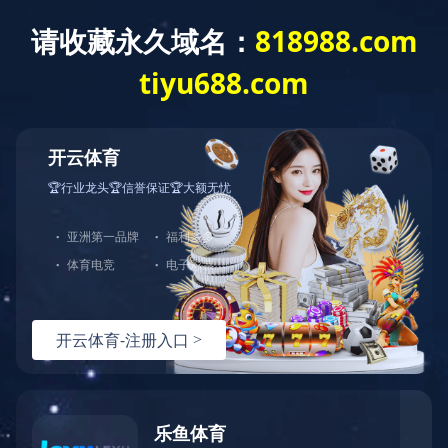
网站首页
关于我们
公司介绍
资质荣誉
企业视频
人力资源
产品中心
江南网页版生产线
八工位数控江南网页版生产线
江南网页版四枪自动焊