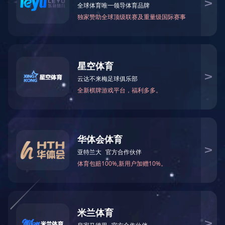
四枪法兰自动焊+码垛一体机
双伺服高速角铁法兰冲孔机
数控圆法兰成型，冲孔，焊接一体机
角码机
不锈钢多功能角钢冲剪机
多功能角钢冲剪机