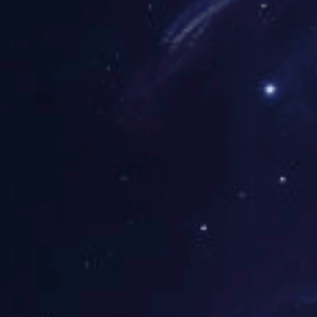
公司简介
COMPANY PROFILE
江南网页版专业研发，制造，销售通风设备，焊接设备，冷弯
业精神，并以诚信、共赢、开创经营理念，创造良好的企业环
能力，以产品零件精密、部件配合精准、整体外观精致为公司
到的服务，卓越的品质为生存根本，我们始终坚持用户至上用
的目标努力，尽力！实现在未来市场的竞争中做到互赢互利，一起
了解更多