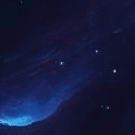
设备中心
PRODUCT CENTER
江南网页版生产线
八工位数控江南网页版生产线
江南网页版四枪自动焊
四枪法兰自动焊+码垛一体机