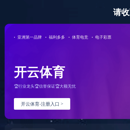
网站首页
关于我们
公司介绍
资质荣誉
企业视频
人力资源
产品中心
江南网页版生产线
八工位数控江南网页版生产线
江南网页版四枪自动焊