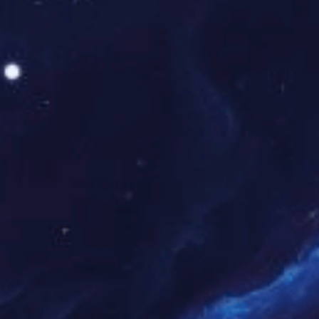
成型设备及各类五金模具研发制造。我公司还生产，销售多吨位压
境。 完善的加工设备和制造工艺、标准化、全优化的质量控制，
质量准则：以生产优质产品，为企业服务为公司使命，良好信誉赢
心服务于客户，坚持用自己的服务去打动客户，欢迎广大新老客
创造美好明天！...