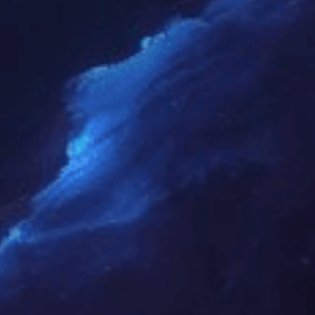
机，冲床，液压站等设备，公司尊崇“踏实、拼搏、责任”的企
确保了我们的产品质量。知识化的员工队伍造就了我们的开发
得众多客户信赖。 公司以全新的管理模式，完善的技术，周
户来我公司治谈业务，指导工作，或来电联系业务。为我们共同