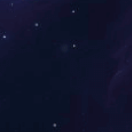
双伺服高速角铁法兰冲孔机
数控圆法兰成型，冲孔，焊接一体机
角码机
不锈钢多功能角钢冲剪机
多功能角钢冲剪机
模具
双伺服全液压高速角铁下料···
江南网页版机
单平台激光切割机