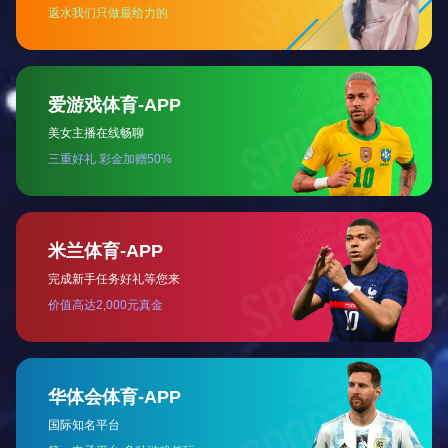
公司简介
COMPANY PROFILE
江南网页版专业研发，制造，销售通风设备，焊接设备，冷弯
成型设备及各类五金模具研发制造。我公司还生产，销售多吨
位压机，冲床，液压站等设备，公司尊崇“踏实、拼搏、责
任”的企业精神，并以诚信、共赢、开创经营理念，创造良好
的企业环境。 完善的加工设备和制造工艺、标准化、全优化
的质量控制，确保了我们的产品质量。知识化的员工队伍造就
了我们的开发能力，以产品零件精密、部件配合精准、整体外
观精致为公司质量准则：以生产优质产品，为企业服务为公司
使命，良好信誉赢得众多客户信赖。 公司以全新的管理模
式，完善的技术，周到的服务，卓越的品质为生存根本，我们