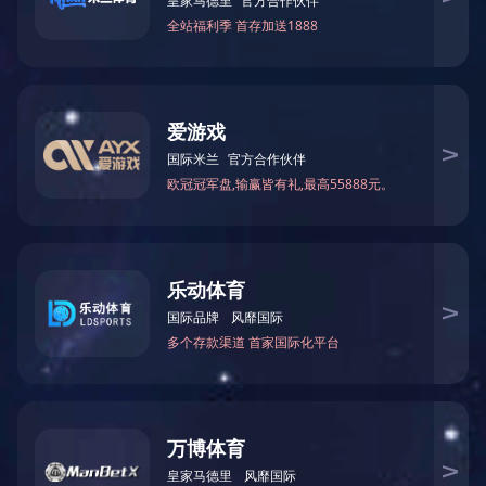
模具
技术研发
企业环境
新闻中心
江南(中国)