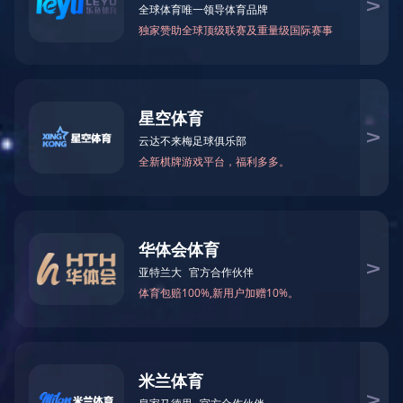
四枪法兰自动焊+码垛一体机
双伺服高速角铁法兰冲孔机
数控圆法兰成型，冲孔，焊接一体机
角码机
不锈钢多功能角钢冲剪机
多功能角钢冲剪机